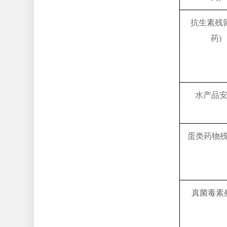
抗生素残留
药)
水产品
蛋类药物
真菌毒素