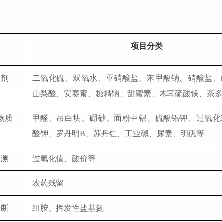
项目分类
加剂
二氧化硫、双氧水、亚硝酸盐、苯甲酸钠、硝酸盐、
山梨酸、安赛蜜、糖精钠、甜蜜素、木耳硫酸镁、茶
物质
甲醛、吊白块、硼砂、面粉中铝、硫酸铝钾、
过氧化
酸钾、罗丹明B、苏丹红、工业碱、尿素、明矾等
检测
过氧化值、酸价等
中
农药残留
诊断
组胺、挥发性盐基氮