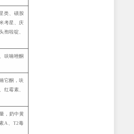
星类、磺胺
米考星、庆
头孢啦啶、
、呋喃唑酮
喃它酮，呋
、红霉素、
量，奶中黄
A、T2毒