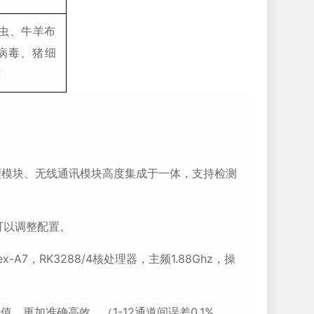
虫、牛羊布
病毒、猪细
等
模块、无线通讯模块高度集成于一体，支持检测
可以调整配置。
，RK3288/4核处理器，主频1.88Ghz，操
更加准确高效。（1-12通道间误差0.1%，