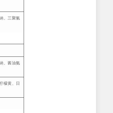
钠、三聚氰
钠、酱油氨
柠檬黄、日