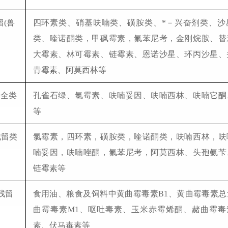
(兽
四环素类、硝基呋喃类、磺胺类、*
－兴奋剂类、沙
类、喹诺酮类，甲砜霉素，氟苯尼考，金刚烷胺、替
大霉素、林可霉素、链霉素、恩诺沙星、环丙沙星、
青霉素、阿莫西林等
安全类
孔雀石绿、氯霉素、呋喃妥因、呋喃西林、呋喃它酮
等
残留类
氯霉素，四环素，磺胺类，喹诺酮类，呋喃西林，呋
喃妥因，呋喃唑酮，氟苯尼考，阿莫西林、头孢氨苄
链霉素等
残留
食用油、粮食及饲料中黄曲霉毒素B1、黄曲霉毒素总
曲霉毒素M1、呕吐毒素、玉米赤霉烯酮、赭曲霉毒素
素、伏马毒素等