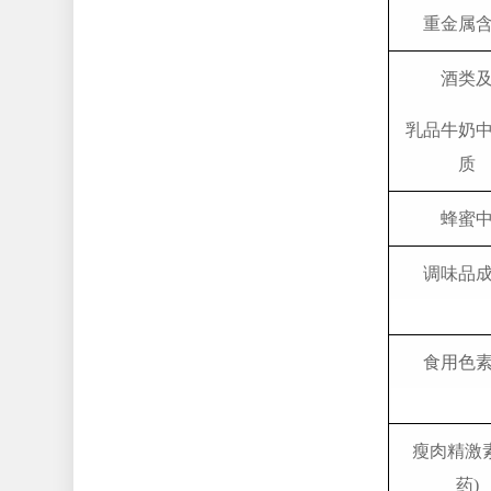
重金属
酒类
乳品牛奶
质
蜂蜜
调味品
食用色
瘦肉精激素
药)