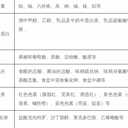
含量
铅、镉、六价铬、汞、砷、锡、镍、铝等
及
酒中甲醇、乙醇、乳品及牛奶中蛋白质、乳品硫氰酸
胺，
中蛋白
中
果糖和葡萄糖、蔗糖、淀粉酶、酸度等
成分
食醋的总酸、酱油的总酸、味精硫化钠、味精谷氨酸
基酸态氮、食盐中亚铁氰化钾、食盐中碘等
素类
红色色素（胭脂红、苋菜红、诱惑红）、黄色色素（
落黄、碱性橙）、蓝色色素（亮蓝、靛蓝）等
(兽
盐酸克伦特罗、沙丁胺醇、莱克多巴胺、己烯雌酚等