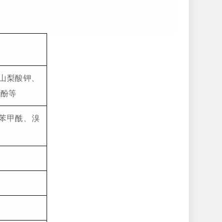
山梨酸钾、
多酚等
苯甲酰、溴