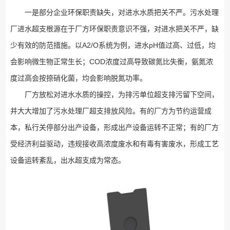
一是部分企业环保职责缺失，对进水水质把关不严。污水处理
厂进水超支根源在于厂方环保职责意识不强，对进水把关不严，缺
少有效的防范措施。以A2/O系统为例，进水pH值过高、过低，均
会影响微生物正常生长；COD浓度过高导致碳氮比失衡，氨氮浓
度过高会按捺硝化菌，均会影响脱氮功率。
厂方放松对进水水质的操控，为排污单位超支排污留下空间，
并大大增加了污水处理厂超支排放风险。有的厂方为节约运营成
本，私行关停部分出产设备，形成出产设备运转不正常；有的厂方
受经济利益驱动，违规接收高浓度废水和有毒有害废水，形成工艺
设备运转紊乱，出水超支成为常态。