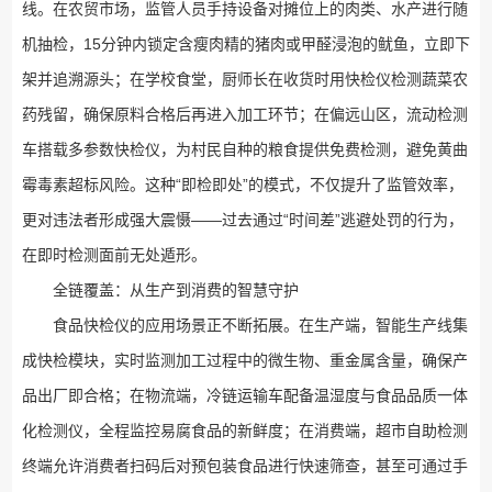
线。在农贸市场，监管人员手持设备对摊位上的肉类、水产进行随
机抽检，15分钟内锁定含瘦肉精的猪肉或甲醛浸泡的鱿鱼，立即下
架并追溯源头；在学校食堂，厨师长在收货时用快检仪检测蔬菜农
药残留，确保原料合格后再进入加工环节；在偏远山区，流动检测
车搭载多参数快检仪，为村民自种的粮食提供免费检测，避免黄曲
霉毒素超标风险。这种“即检即处”的模式，不仅提升了监管效率，
更对违法者形成强大震慑——过去通过“时间差”逃避处罚的行为，
在即时检测面前无处遁形。
全链覆盖：从生产到消费的智慧守护
食品快检仪的应用场景正不断拓展。在生产端，智能生产线集
成快检模块，实时监测加工过程中的微生物、重金属含量，确保产
品出厂即合格；在物流端，冷链运输车配备温湿度与食品品质一体
化检测仪，全程监控易腐食品的新鲜度；在消费端，超市自助检测
终端允许消费者扫码后对预包装食品进行快速筛查，甚至可通过手